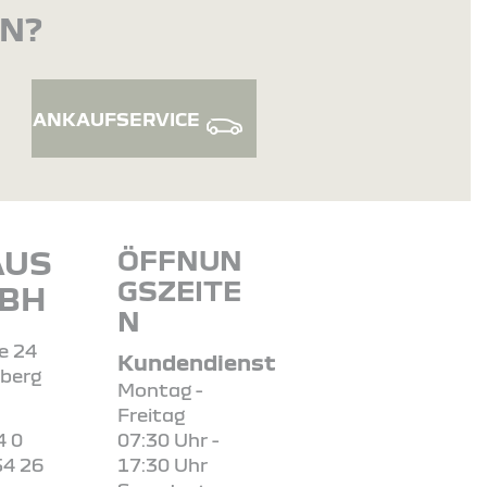
EN?
ANKAUFSERVICE
AUS
ÖFFNUN
GSZEITE
MBH
N
e 24
Kundendienst
berg
Montag -
Freitag
4 0
07:30 Uhr -
54 26
17:30 Uhr