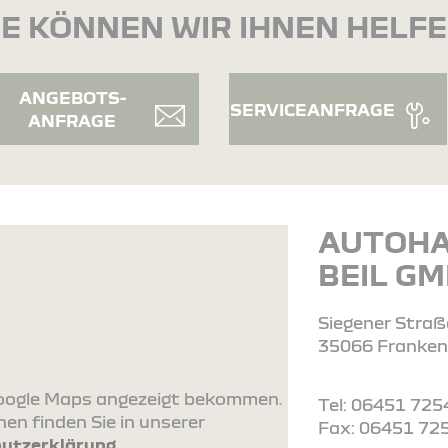
E KÖNNEN WIR IHNEN HELF
ANGEBOTS-
SERVICEANFRAGE
ANFRAGE
AUTOH
BEIL G
Siegener Straß
35066 Franken
 Google Maps angezeigt bekommen.
Tel: 06451 725
en finden Sie in unserer
Fax: 06451 72
utzerklärung
.