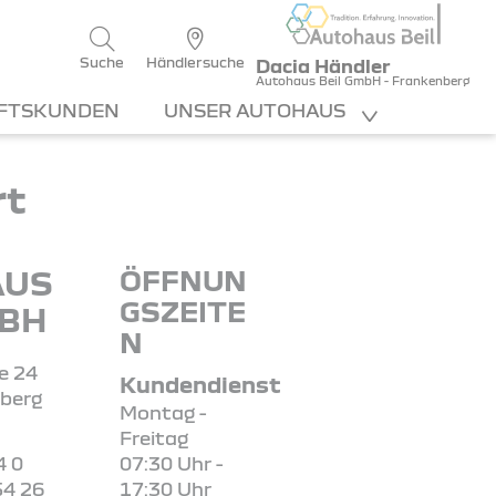
Suche
Händlersuche
Dacia Händler
Autohaus Beil GmbH - Frankenberg
FTSKUNDEN
UNSER AUTOHAUS
rt
AUS
ÖFFNUN
GSZEITE
MBH
N
e 24
Kundendienst
berg
Montag -
Freitag
4 0
07:30 Uhr -
54 26
17:30 Uhr